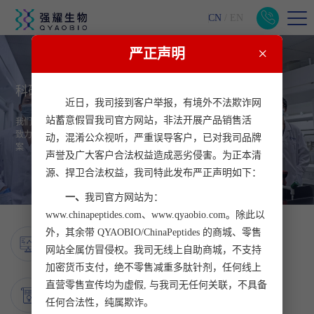
CN
/
EN
×
严正声明
科研工匠 实在 用心
近日，我司接到客户举报，有境外不法欺诈网
站蓄意假冒我司官方网站，非法开展产品销售活
我们是专注细节，追求极致的创新科研团队，崇尚工匠精神
致力于为客户提供更实在，更用心的生命科学科研服务解决方
动，混淆公众视听，严重误导客户，已对我司品牌
案
声誉及广大客户合法权益造成恶劣侵害。为正本清
源、捍卫合法权益，我司特此发布严正声明如下：
一、
我司官方网站为：
www.chinapeptides.com、www.qyaobio.com。除此以
18
外，其余带 QYAOBIO/ChinaPeptides 的商城、零售
年匠心研发
网站全属仿冒侵权。我司无线上自助商城，不支持
采用高标准内部质量监督审核，严守产品品质
加密货币支付，绝不零售减重多肽针剂，任何线上
300
直营零售宣传均为虚假, 与我司无任何关联，不具备
+核心技术
任何合法性，纯属欺诈。
成熟掌握多肽特殊修饰的核心技术