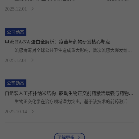
“BIK1-mediated phosphorylation and ...
2025.12.01
公司动态
甲流 HA/NA 蛋白全解析：疫苗与药物研发核心靶点
	流感病毒对全球公共卫生造成重大影响，数次流感大爆发给人
类经济和健康造成了严重危害。甲型流感病毒的变异...
2025.12.01
公司动态
自组装人工拓扑纳米结构--驱动生物正交前药激活增强与药物穿透提升助力癌症免疫治疗
	生物正交化学在治疗领域潜力突出，基于该技术的前药激活策
略——既能精准递药，又可通过非生物手段激活药物。...
2025.10.14
了解更多