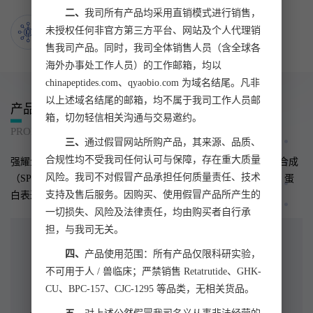
二、
我司所有产品均采用直销模式进行销售，
50000
+全球客户
未授权任何非官方第三方平台、网站及个人代理销
客户遍布全球50多个国家及中国港澳台等地区
售我司产品。同时，我司全体销售人员（含全球各
海外办事处工作人员）的工作邮箱，均以
chinapeptides.com、qyaobio.com 为域名结尾。凡非
以上述域名结尾的邮箱，均不属于我司工作人员邮
产品与服务
箱，切勿轻信相关沟通与交易邀约。
PRODUCTS AND SERVICES
三、
通过假冒网站所购产品，其来源、品质、
合规性均不受我司任何认可与保障，存在重大质量
强耀生物专注于生命科学科研事业，是国内较早采用“多肽固相合成
风险。我司不对假冒产品承担任何质量责任、技术
（SPPS）” 技术合成多肽的科技型企业，为客户提供多肽合成、蛋
支持及售后服务。因购买、使用假冒产品所产生的
白表达、抗体制备等一站式多元化服务。
一切损失、风险及法律责任，均由购买者自行承
担，与我司无关。
四、
产品使用范围：所有产品仅限科研实验，
不可用于人 / 兽临床；严禁销售 Retatrutide、GHK-
CU、BPC-157、CJC-1295 等品类，无相关货品。