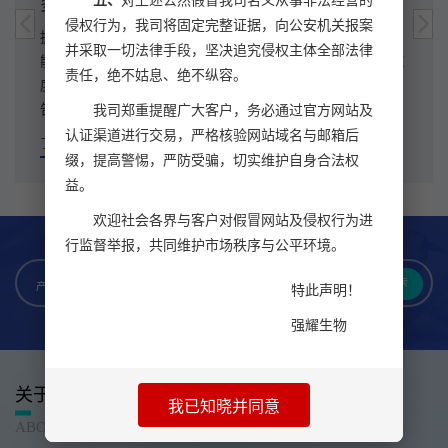
五、
对上述公然假冒我司名义从事非法经营的
多肽合成
侵权行为，我司将固定完整证据，向公安机关报案
拥有先进的多肽合成、纯化、冻干设备及完善的工艺流程，
并采取一切法律手段，坚决追究侵权主体全部法律
能够根据客户要求合成不同长度、不同氨基酸序列和不同纯
责任，绝不姑息、绝不纵容。
度级别的多肽，保证多肽质量，并附有HPLC和MS检测报
告。
我司郑重提醒广大客户，务必通过官方网站及
认证渠道进行交易，严格核验网站域名与邮箱后
了解更多
缀，提高警惕，严防受骗，切实维护自身合法权
益。
欢迎社会各界与客户对假冒网站及侵权行为进
行监督举报，共同维护市场秩序与公平环境。
搜索
产品名称
特此声明！
强耀生物
关于我们
我已知晓并同意
ABOUT US